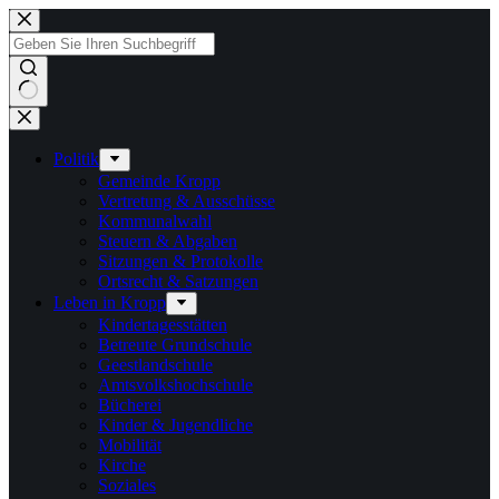
Zum
Inhalt
springen
Keine
Ergebnisse
Politik
Gemeinde Kropp
Vertretung & Ausschüsse
Kommunalwahl
Steuern & Abgaben
Sitzungen & Protokolle
Ortsrecht & Satzungen
Leben in Kropp
Kindertagesstätten
Betreute Grundschule
Geestlandschule
Amtsvolkshochschule
Bücherei
Kinder & Jugendliche
Mobilität
Kirche
Soziales