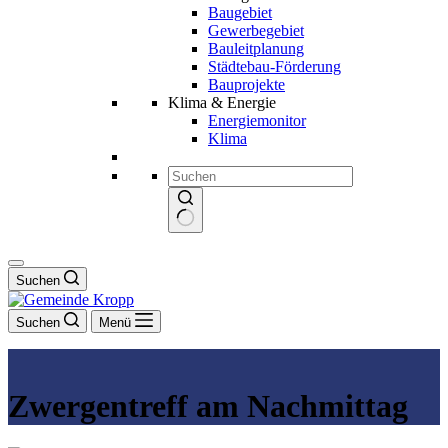
Baugebiet
Gewerbegebiet
Bauleitplanung
Städtebau-Förderung
Bauprojekte
Klima & Energie
Energiemonitor
Klima
Keine
Ergebnisse
Suchen
Suchen
Menü
Zwergentreff am Nachmittag