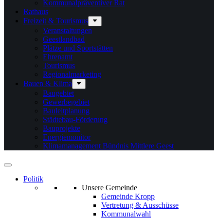
Kommunalpräventiver Rat
Rathaus
Freizeit & Tourismus
Veranstaltungen
Geestlandbad
Plätze und Sportstätten
Ehrenamt
Tourismus
Regionalmarketing
Bauen & Klima
Baugebiet
Gewerbegebiet
Bauleitplanung
Städtebau-Förderung
Bauprojekte
Energiemonitor
Klimamanagement Bündnis Mittlere Geest
Politik
Unsere Gemeinde
Gemeinde Kropp
Vertretung & Ausschüsse
Kommunalwahl