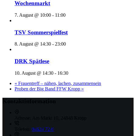
Wochenmarkt
7. August @ 10:00
-
11:00
TSV Sommerspielfest
8. August @ 14:30
-
23:00
DRK Spätlese
10. August @ 14:30
-
16:30
«
Frauentreff – nähen, lachen, zusammensein
Proben der Big Band FFW Kropp
»
Kontaktinformation
Adresse:
Am Markt 10, 24848 Kropp
Telefon:
04624 72-0