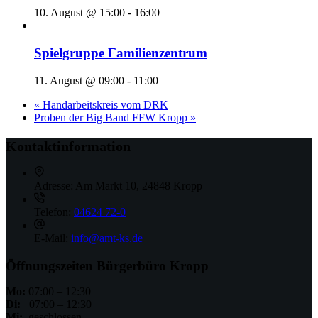
10. August @ 15:00
-
16:00
Spielgruppe Familienzentrum
11. August @ 09:00
-
11:00
«
Handarbeitskreis vom DRK
Proben der Big Band FFW Kropp
»
Kontaktinformation
Adresse:
Am Markt 10, 24848 Kropp
Telefon:
04624 72-0
E-Mail:
info@amt-ks.de
Öffnungszeiten Bürgerbüro Kropp
Mo:
07:00 – 12:30
Di:
07:00 – 12:30
Mi:
geschlossen