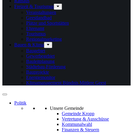
Rathaus
Freizeit & Tourismus
Veranstaltungen
Geestlandbad
Plätze und Sportstätten
Ehrenamt
Tourismus
Regionalmarketing
Bauen & Klima
Baugebiet
Gewerbegebiet
Bauleitplanung
Städtebau-Förderung
Bauprojekte
Energiemonitor
Klimamanagement Bündnis Mittlere Geest
Politik
Unsere Gemeinde
Gemeinde Kropp
Vertretung & Ausschüsse
Kommunalwahl
Finanzen & Steuern