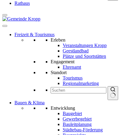
Keine
Rathaus
Ergebnisse
Freizeit & Tourismus
Erleben
Veranstaltungen Kropp
Geestlandbad
Plätze und Sportstätten
Engagement
Ehrenamt
Standort
Tourismus
Regionalmarketing
Keine
Bauen & Klima
Ergebnisse
Entwicklung
Baugebiet
Gewerbegebiet
Bauleitplanung
Städtebau-Förderung