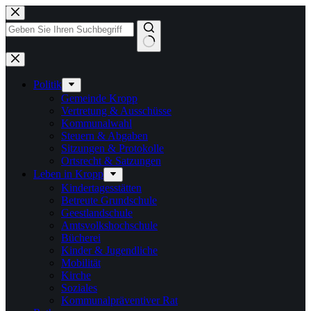
Zum
Inhalt
springen
Keine
Ergebnisse
Politik
Gemeinde Kropp
Vertretung & Ausschüsse
Kommunalwahl
Steuern & Abgaben
Sitzungen & Protokolle
Ortsrecht & Satzungen
Leben in Kropp
Kindertagesstätten
Betreute Grundschule
Geestlandschule
Amtsvolkshochschule
Bücherei
Kinder & Jugendliche
Mobilität
Kirche
Soziales
Kommunalpräventiver Rat