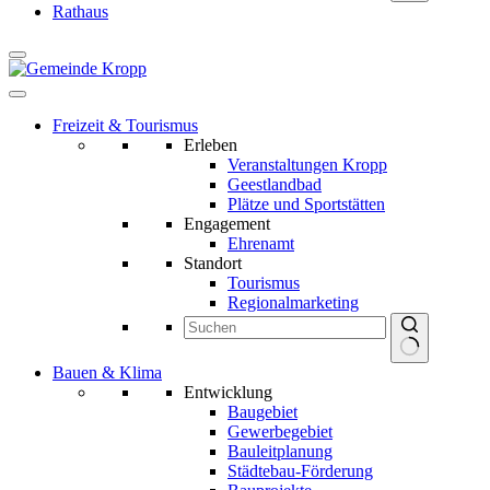
Keine
Rathaus
Ergebnisse
Freizeit & Tourismus
Erleben
Veranstaltungen Kropp
Geestlandbad
Plätze und Sportstätten
Engagement
Ehrenamt
Standort
Tourismus
Regionalmarketing
Keine
Bauen & Klima
Ergebnisse
Entwicklung
Baugebiet
Gewerbegebiet
Bauleitplanung
Städtebau-Förderung