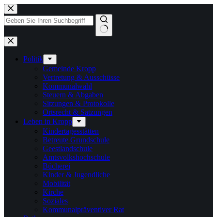
Zum
Inhalt
springen
Keine
Ergebnisse
Politik
Gemeinde Kropp
Vertretung & Ausschüsse
Kommunalwahl
Steuern & Abgaben
Sitzungen & Protokolle
Ortsrecht & Satzungen
Leben in Kropp
Kindertagesstätten
Betreute Grundschule
Geestlandschule
Amtsvolkshochschule
Bücherei
Kinder & Jugendliche
Mobilität
Kirche
Soziales
Kommunalpräventiver Rat