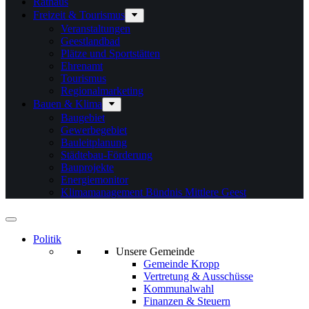
Rathaus
Freizeit & Tourismus
Veranstaltungen
Geestlandbad
Plätze und Sportstätten
Ehrenamt
Tourismus
Regionalmarketing
Bauen & Klima
Baugebiet
Gewerbegebiet
Bauleitplanung
Städtebau-Förderung
Bauprojekte
Energiemonitor
Klimamanagement Bündnis Mittlere Geest
Politik
Unsere Gemeinde
Gemeinde Kropp
Vertretung & Ausschüsse
Kommunalwahl
Finanzen & Steuern