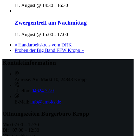
11. August @ 14:30
-
16:30
Zwergentreff am Nachmittag
11. August @ 15:00
-
17:00
«
Handarbeitskreis vom DRK
Proben der Big Band FFW Kropp
»
Kontaktinformation
Adresse:
Am Markt 10, 24848 Kropp
Telefon:
04624 72-0
E-Mail:
info@amt-ks.de
Öffnungszeiten Bürgerbüro Kropp
Mo:
07:00 – 12:30
Di:
07:00 – 12:30
Mi:
geschlossen