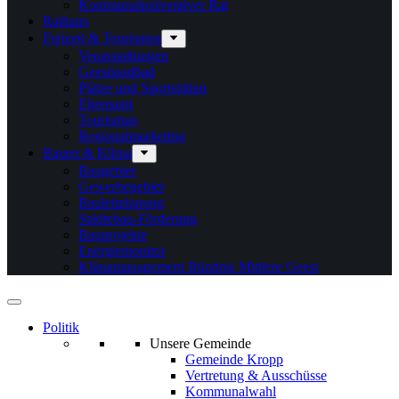
Kommunalpräventiver Rat
Rathaus
Freizeit & Tourismus
Veranstaltungen
Geestlandbad
Plätze und Sportstätten
Ehrenamt
Tourismus
Regionalmarketing
Bauen & Klima
Baugebiet
Gewerbegebiet
Bauleitplanung
Städtebau-Förderung
Bauprojekte
Energiemonitor
Klimamanagement Bündnis Mittlere Geest
Politik
Unsere Gemeinde
Gemeinde Kropp
Vertretung & Ausschüsse
Kommunalwahl