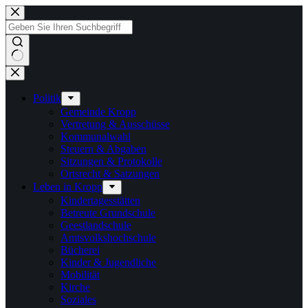
Zum
Inhalt
springen
Keine
Ergebnisse
Politik
Gemeinde Kropp
Vertretung & Ausschüsse
Kommunalwahl
Steuern & Abgaben
Sitzungen & Protokolle
Ortsrecht & Satzungen
Leben in Kropp
Kindertagesstätten
Betreute Grundschule
Geestlandschule
Amtsvolkshochschule
Bücherei
Kinder & Jugendliche
Mobilität
Kirche
Soziales