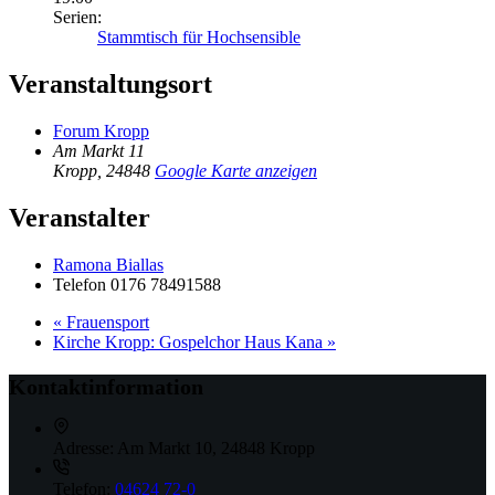
Serien:
Stammtisch für Hochsensible
Veranstaltungsort
Forum Kropp
Am Markt 11
Kropp
,
24848
Google Karte anzeigen
Veranstalter
Ramona Biallas
Telefon
0176 78491588
«
Frauensport
Kirche Kropp: Gospelchor Haus Kana
»
Kontaktinformation
Adresse:
Am Markt 10, 24848 Kropp
Telefon:
04624 72-0