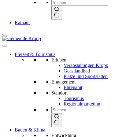
Keine
Rathaus
Ergebnisse
Freizeit & Tourismus
Erleben
Veranstaltungen Kropp
Geestlandbad
Plätze und Sportstätten
Engagement
Ehrenamt
Standort
Tourismus
Regionalmarketing
Keine
Bauen & Klima
Ergebnisse
Entwicklung