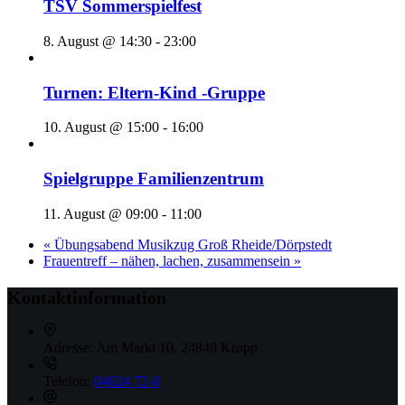
TSV Sommerspielfest
8. August @ 14:30
-
23:00
Turnen: Eltern-Kind -Gruppe
10. August @ 15:00
-
16:00
Spielgruppe Familienzentrum
11. August @ 09:00
-
11:00
«
Übungsabend Musikzug Groß Rheide/Dörpstedt
Frauentreff – nähen, lachen, zusammensein
»
Kontaktinformation
Adresse:
Am Markt 10, 24848 Kropp
Telefon:
04624 72-0