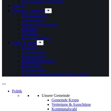
Kommunalpräventiver Rat
Rathaus
Freizeit & Tourismus
Veranstaltungen
Geestlandbad
Plätze und Sportstätten
Ehrenamt
Tourismus
Regionalmarketing
Bauen & Klima
Baugebiet
Gewerbegebiet
Bauleitplanung
Städtebau-Förderung
Bauprojekte
Energiemonitor
Klimamanagement Bündnis Mittlere Geest
Politik
Unsere Gemeinde
Gemeinde Kropp
Vertretung & Ausschüsse
Kommunalwahl