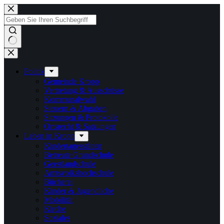
Zum
Inhalt
springen
Keine
Ergebnisse
Politik
Gemeinde Kropp
Vertretung & Ausschüsse
Kommunalwahl
Steuern & Abgaben
Sitzungen & Protokolle
Ortsrecht & Satzungen
Leben in Kropp
Kindertagesstätten
Betreute Grundschule
Geestlandschule
Amtsvolkshochschule
Bücherei
Kinder & Jugendliche
Mobilität
Kirche
Soziales