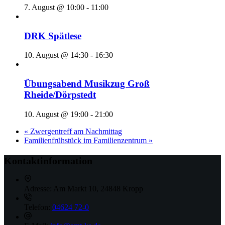
7. August @ 10:00
-
11:00
DRK Spätlese
10. August @ 14:30
-
16:30
Übungsabend Musikzug Groß
Rheide/Dörpstedt
10. August @ 19:00
-
21:00
«
Zwergentreff am Nachmittag
Familienfrühstück im Familienzentrum
»
Kontaktinformation
Adresse:
Am Markt 10, 24848 Kropp
Telefon:
04624 72-0