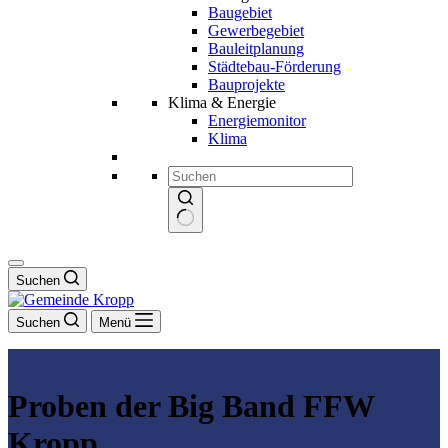
Baugebiet
Gewerbegebiet
Bauleitplanung
Städtebau-Förderung
Bauprojekte
Klima & Energie
Energiemonitor
Klima
Keine
Ergebnisse
Suchen
Suchen
Menü
Proben der Big Band FFW
Kropp