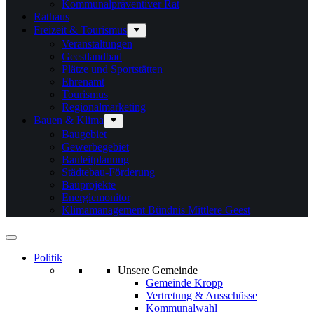
Kommunalpräventiver Rat
Rathaus
Freizeit & Tourismus
Veranstaltungen
Geestlandbad
Plätze und Sportstätten
Ehrenamt
Tourismus
Regionalmarketing
Bauen & Klima
Baugebiet
Gewerbegebiet
Bauleitplanung
Städtebau-Förderung
Bauprojekte
Energiemonitor
Klimamanagement Bündnis Mittlere Geest
Politik
Unsere Gemeinde
Gemeinde Kropp
Vertretung & Ausschüsse
Kommunalwahl