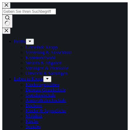
Zum
Inhalt
springen
Keine
Ergebnisse
Politik
Gemeinde Kropp
Vertretung & Ausschüsse
Kommunalwahl
Steuern & Abgaben
Sitzungen & Protokolle
Ortsrecht & Satzungen
Leben in Kropp
Kindertagesstätten
Betreute Grundschule
Geestlandschule
Amtsvolkshochschule
Bücherei
Kinder & Jugendliche
Mobilität
Kirche
Soziales