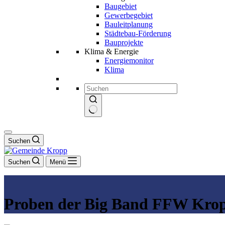
Baugebiet
Gewerbegebiet
Bauleitplanung
Städtebau-Förderung
Bauprojekte
Klima & Energie
Energiemonitor
Klima
Keine
Ergebnisse
Suchen
Suchen
Menü
Proben der Big Band FFW Kro