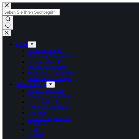
Zum
Inhalt
springen
Keine
Ergebnisse
Politik
Gemeinde Kropp
Vertretung & Ausschüsse
Kommunalwahl
Steuern & Abgaben
Sitzungen & Protokolle
Ortsrecht & Satzungen
Leben in Kropp
Kindertagesstätten
Betreute Grundschule
Geestlandschule
Amtsvolkshochschule
Bücherei
Kinder & Jugendliche
Mobilität
Kirche
Soziales