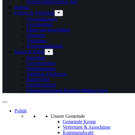
Kommunalpräventiver Rat
Rathaus
Freizeit & Tourismus
Veranstaltungen
Geestlandbad
Plätze und Sportstätten
Ehrenamt
Tourismus
Regionalmarketing
Bauen & Klima
Baugebiet
Gewerbegebiet
Bauleitplanung
Städtebau-Förderung
Bauprojekte
Energiemonitor
Klimamanagement Bündnis Mittlere Geest
Politik
Unsere Gemeinde
Gemeinde Kropp
Vertretung & Ausschüsse
Kommunalwahl