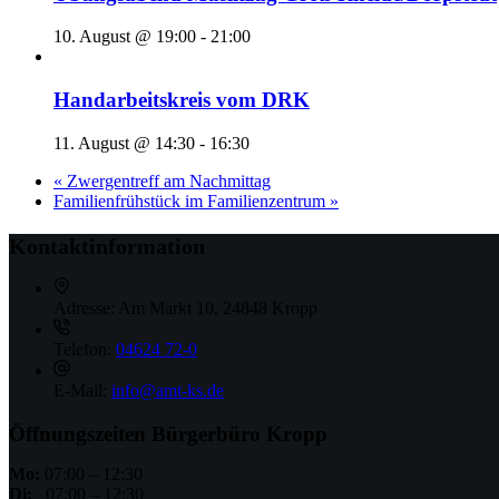
10. August @ 19:00
-
21:00
Handarbeitskreis vom DRK
11. August @ 14:30
-
16:30
«
Zwergentreff am Nachmittag
Familienfrühstück im Familienzentrum
»
Kontaktinformation
Adresse:
Am Markt 10, 24848 Kropp
Telefon:
04624 72-0
E-Mail:
info@amt-ks.de
Öffnungszeiten Bürgerbüro Kropp
Mo:
07:00 – 12:30
Di:
07:00 – 12:30