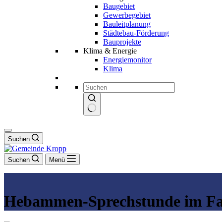
Baugebiet
Gewerbegebiet
Bauleitplanung
Städtebau-Förderung
Bauprojekte
Klima & Energie
Energiemonitor
Klima
Keine
Ergebnisse
Suchen
Suchen
Menü
Hebammen-Sprechstunde im Fa