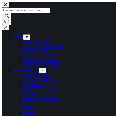
Zum
Inhalt
springen
Keine
Ergebnisse
Politik
Gemeinde Kropp
Vertretung & Ausschüsse
Kommunalwahl
Steuern & Abgaben
Sitzungen & Protokolle
Ortsrecht & Satzungen
Leben in Kropp
Kindertagesstätten
Betreute Grundschule
Geestlandschule
Amtsvolkshochschule
Bücherei
Kinder & Jugendliche
Mobilität
Kirche
Soziales