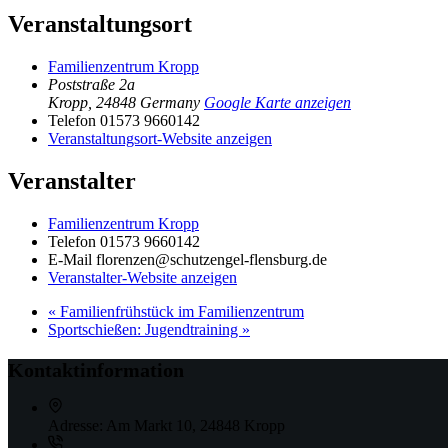
Veranstaltungsort
Familienzentrum Kropp
Poststraße 2a
Kropp
,
24848
Germany
Google Karte anzeigen
Telefon
01573 9660142
Veranstaltungsort-Website anzeigen
Veranstalter
Familienzentrum Kropp
Telefon
01573 9660142
E-Mail
florenzen@schutzengel-flensburg.de
Veranstalter-Website anzeigen
«
Familienfrühstück im Familienzentrum
Sportschießen: Jugendtraining
»
Kontaktinformation
Adresse:
Am Markt 10, 24848 Kropp