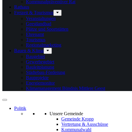
Kommunalpräventiver Rat
Rathaus
Freizeit & Tourismus
Veranstaltungen
Geestlandbad
Plätze und Sportstätten
Ehrenamt
Tourismus
Regionalmarketing
Bauen & Klima
Baugebiet
Gewerbegebiet
Bauleitplanung
Städtebau-Förderung
Bauprojekte
Energiemonitor
Klimamanagement Bündnis Mittlere Geest
Politik
Unsere Gemeinde
Gemeinde Kropp
Vertretung & Ausschüsse
Kommunalwahl