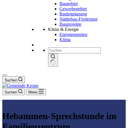
Baugebiet
Gewerbegebiet
Bauleitplanung
Städtebau-Förderung
Bauprojekte
Klima & Energie
Energiemonitor
Klima
Keine
Ergebnisse
Suchen
Suchen
Menü
Hebammen-Sprechstunde im
Familienzentrum