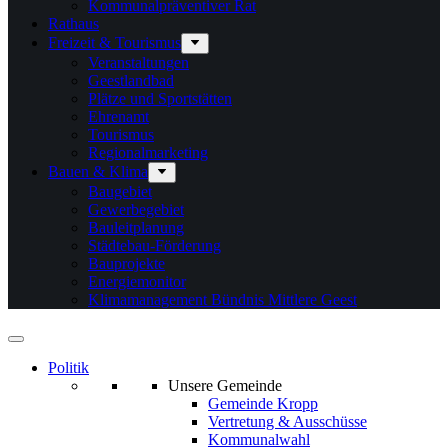
Kommunalpräventiver Rat
Rathaus
Freizeit & Tourismus
Veranstaltungen
Geestlandbad
Plätze und Sportstätten
Ehrenamt
Tourismus
Regionalmarketing
Bauen & Klima
Baugebiet
Gewerbegebiet
Bauleitplanung
Städtebau-Förderung
Bauprojekte
Energiemonitor
Klimamanagement Bündnis Mittlere Geest
Politik
Unsere Gemeinde
Gemeinde Kropp
Vertretung & Ausschüsse
Kommunalwahl