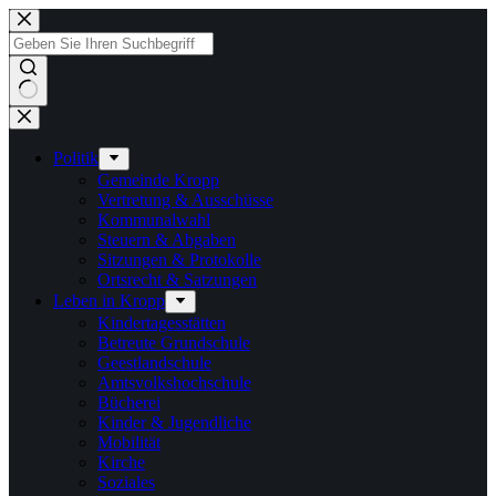
Zum
Inhalt
springen
Keine
Ergebnisse
Politik
Gemeinde Kropp
Vertretung & Ausschüsse
Kommunalwahl
Steuern & Abgaben
Sitzungen & Protokolle
Ortsrecht & Satzungen
Leben in Kropp
Kindertagesstätten
Betreute Grundschule
Geestlandschule
Amtsvolkshochschule
Bücherei
Kinder & Jugendliche
Mobilität
Kirche
Soziales