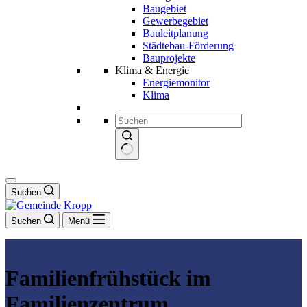
Baugebiet
Gewerbegebiet
Bauleitplanung
Städtebau-Förderung
Bauprojekte
Klima & Energie
Energiemonitor
Klima
Keine
Ergebnisse
Suchen
Suchen
Menü
Familienfrühstück im
Familienzentrum