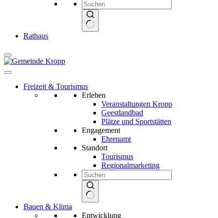
Keine
Rathaus
Ergebnisse
Freizeit & Tourismus
Erleben
Veranstaltungen Kropp
Geestlandbad
Plätze und Sportstätten
Engagement
Ehrenamt
Standort
Tourismus
Regionalmarketing
Keine
Bauen & Klima
Ergebnisse
Entwicklung