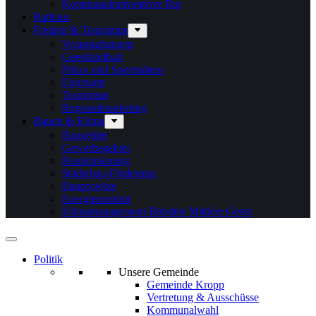
Kommunalpräventiver Rat
Rathaus
Freizeit & Tourismus
Veranstaltungen
Geestlandbad
Plätze und Sportstätten
Ehrenamt
Tourismus
Regionalmarketing
Bauen & Klima
Baugebiet
Gewerbegebiet
Bauleitplanung
Städtebau-Förderung
Bauprojekte
Energiemonitor
Klimamanagement Bündnis Mittlere Geest
Politik
Unsere Gemeinde
Gemeinde Kropp
Vertretung & Ausschüsse
Kommunalwahl