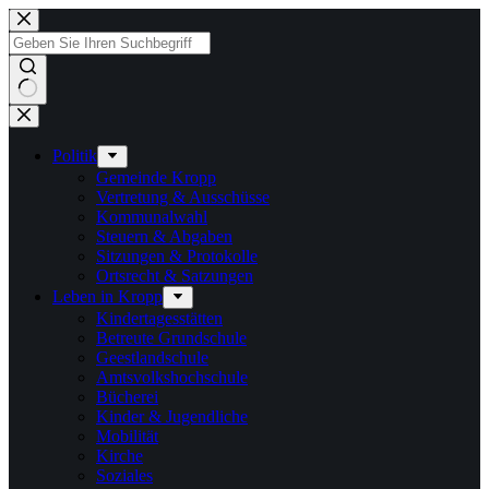
Zum
Inhalt
springen
Keine
Ergebnisse
Politik
Gemeinde Kropp
Vertretung & Ausschüsse
Kommunalwahl
Steuern & Abgaben
Sitzungen & Protokolle
Ortsrecht & Satzungen
Leben in Kropp
Kindertagesstätten
Betreute Grundschule
Geestlandschule
Amtsvolkshochschule
Bücherei
Kinder & Jugendliche
Mobilität
Kirche
Soziales