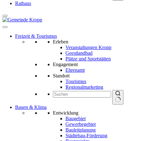
Keine
Rathaus
Ergebnisse
Freizeit & Tourismus
Erleben
Veranstaltungen Kropp
Geestlandbad
Plätze und Sportstätten
Engagement
Ehrenamt
Standort
Tourismus
Regionalmarketing
Keine
Bauen & Klima
Ergebnisse
Entwicklung
Baugebiet
Gewerbegebiet
Bauleitplanung
Städtebau-Förderung