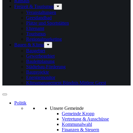
Rathaus
Freizeit & Tourismus
Veranstaltungen
Geestlandbad
Plätze und Sportstätten
Ehrenamt
Tourismus
Regionalmarketing
Bauen & Klima
Baugebiet
Gewerbegebiet
Bauleitplanung
Städtebau-Förderung
Bauprojekte
Energiemonitor
Klimamanagement Bündnis Mittlere Geest
Politik
Unsere Gemeinde
Gemeinde Kropp
Vertretung & Ausschüsse
Kommunalwahl
Finanzen & Steuern