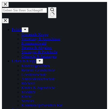
Zum
Inhalt
springen
Keine
Ergebnisse
Politik
Gemeinde Kropp
Vertretung & Ausschüsse
Kommunalwahl
Steuern & Abgaben
Sitzungen & Protokolle
Ortsrecht & Satzungen
Leben in Kropp
Kindertagesstätten
Betreute Grundschule
Geestlandschule
Amtsvolkshochschule
Bücherei
Kinder & Jugendliche
Mobilität
Kirche
Soziales
Kommunalpräventiver Rat