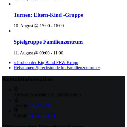
Turnen: Eltern-Kind -Gruppe
10. August @ 15:00
-
16:00
Spielgruppe Familienzentrum
11. August @ 09:00
-
11:00
«
Proben der Big Band FFW Kropp
Hebammen-Sprechstunde im Familienzentrum
»
Kontaktinformation
Adresse:
Am Markt 10, 24848 Kropp
Telefon:
04624 72-0
E-Mail:
info@amt-ks.de
Öffnungszeiten Bürgerbüro Kropp