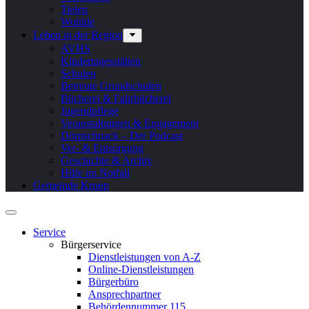
Tielen
Wohlde
Leben in der Region
AVHS
Kindertagesstätten
Schulen
Betreute Grundschulen
Bücherei & Fahrbücherei
Jugendpflege
Veranstaltungen & Engagement
Dörpschnack – Der Podcast
Ver- & Entsorgung
Geschichte & Archiv
Hilfe im Notfall
Gemeinde Kropp
Service
Bürgerservice
Dienstleistungen von A-Z
Online-Dienstleistungen
Bürgerbüro
Ansprechpartner
Behördennummer 115