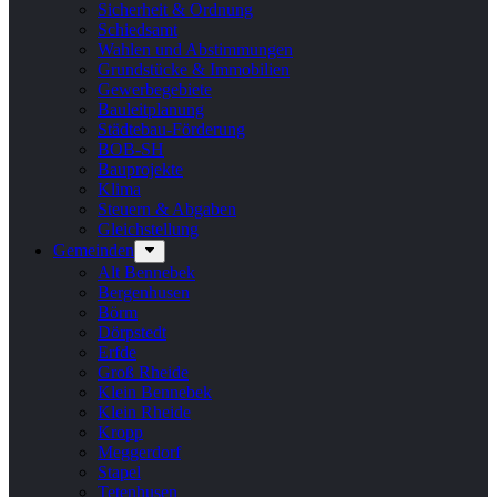
Sicherheit & Ordnung
Schiedsamt
Wahlen und Abstimmungen
Grundstücke & Immobilien
Gewerbegebiete
Bauleitplanung
Städtebau-Förderung
BOB-SH
Bauprojekte
Klima
Steuern & Abgaben
Gleichstellung
Gemeinden
Alt Bennebek
Bergenhusen
Börm
Dörpstedt
Erfde
Groß Rheide
Klein Bennebek
Klein Rheide
Kropp
Meggerdorf
Stapel
Tetenhusen