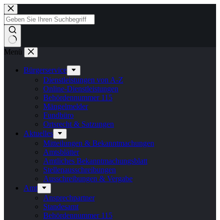
Zum
Inhalt
springen
Keine
Menü
Ergebnisse
Bürgerservice
Dienstleistungen von A-Z
Online-Dienstleistungen
Behördennummer 115
Mängelmelder
Fundbüro
Ortsrecht & Satzungen
Aktuelles
Mitteilungen & Bekanntmachungen
Amtsblätter
Amtliches Bekanntmachungsblatt
Stellenausschreibungen
Ausschreibungen & Vergabe
Amt
Ansprechpartner
Standesamt
Behördennummer 115