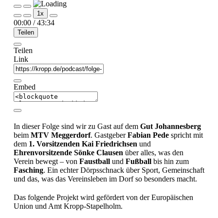
Play
Pause
1x
Episode
Episode
00:00
/
43:34
Teilen
Teilen
Link
Embed
In dieser Folge sind wir zu Gast auf dem
Gut Johannesberg
beim
MTV Meggerdorf
. Gastgeber
Fabian Pede
spricht mit
dem
1. Vorsitzenden Kai Friedrichsen
und
Ehrenvorsitzende Sönke Clausen
über alles, was den
Verein bewegt – von
Faustball
und
Fußball
bis hin zum
Fasching
. Ein echter Dörpsschnack über Sport, Gemeinschaft
und das, was das Vereinsleben im Dorf so besonders macht.
Das folgende Projekt wird gefördert von der Europäischen
Union und Amt Kropp-Stapelholm.