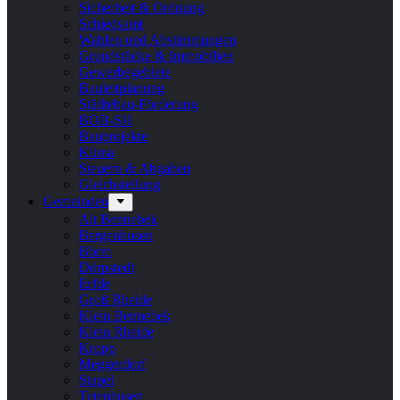
Sicherheit & Ordnung
Schiedsamt
Wahlen und Abstimmungen
Grundstücke & Immobilien
Gewerbegebiete
Bauleitplanung
Städtebau-Förderung
BOB-SH
Bauprojekte
Klima
Steuern & Abgaben
Gleichstellung
Gemeinden
Alt Bennebek
Bergenhusen
Börm
Dörpstedt
Erfde
Groß Rheide
Klein Bennebek
Klein Rheide
Kropp
Meggerdorf
Stapel
Tetenhusen