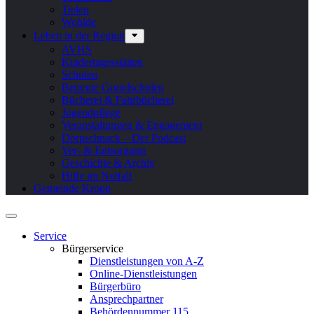
Tielen
Wohlde
Leben in der Region
AVHS
Kindertagesstätten
Schulen
Betreute Grundschulen
Bücherei & Fahrbücherei
Jugendpflege
Veranstaltungen & Engagement
Dörpschnack – Der Podcast
Ver- & Entsorgung
Geschichte & Archiv
Hilfe im Notfall
Gemeinde Kropp
Service
Bürgerservice
Dienstleistungen von A-Z
Online-Dienstleistungen
Bürgerbüro
Ansprechpartner
Behördennummer 115