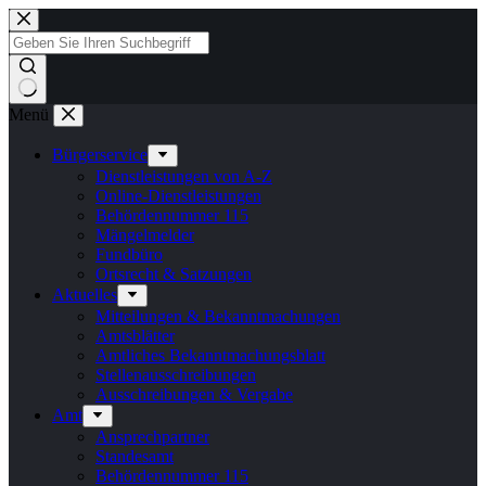
Zum
Inhalt
springen
Keine
Menü
Ergebnisse
Bürgerservice
Dienstleistungen von A-Z
Online-Dienstleistungen
Behördennummer 115
Mängelmelder
Fundbüro
Ortsrecht & Satzungen
Aktuelles
Mitteilungen & Bekanntmachungen
Amtsblätter
Amtliches Bekanntmachungsblatt
Stellenausschreibungen
Ausschreibungen & Vergabe
Amt
Ansprechpartner
Standesamt
Behördennummer 115